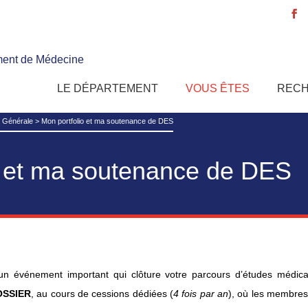
ent de Médecine
e
LE DÉPARTEMENT
VOUS ÊTES
REC
 Générale
>
Mon portfolio et ma soutenance de DES
o et ma soutenance de DES
 événement important qui clôture votre parcours d’études médicales
OSSIER
, au cours de cessions dédiées (
4 fois par an
), où les membres 