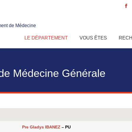
ent de Médecine
e
LE DÉPARTEMENT
VOUS ÊTES
REC
 de Médecine Générale
Pre Gladys IBANEZ
– PU