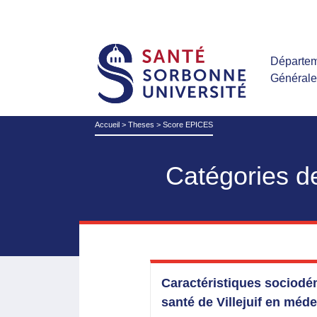
Départem
Général
Accueil
>
Theses
>
Score EPICES
Catégories d
Caractéristiques sociodé
santé de Villejuif en méd